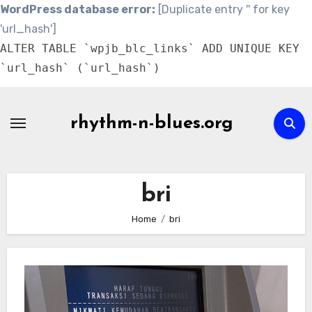
WordPress database error:
[Duplicate entry '' for key
'url_hash']
ALTER TABLE `wpjb_blc_links` ADD UNIQUE KEY
`url_hash` (`url_hash`)
Skip
to
rhythm-n-blues.org
content
bri
Home
bri