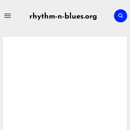
Skip
to
rhythm-n-blues.org
content