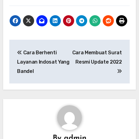
Post
Cara Berhenti
Cara Membuat Surat
navigation
Layanan Indosat Yang
Resmi Update 2022
Bandel
By
admin